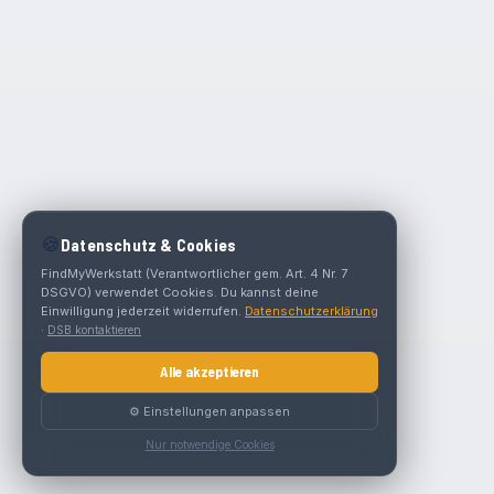
🍪
Datenschutz & Cookies
FindMyWerkstatt (Verantwortlicher gem. Art. 4 Nr. 7
DSGVO) verwendet Cookies. Du kannst deine
Einwilligung jederzeit widerrufen.
Datenschutzerklärung
·
DSB kontaktieren
Alle akzeptieren
⚙️ Einstellungen anpassen
Nur notwendige Cookies