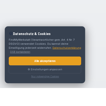
🍪
Datenschutz & Cookies
FindMyWerkstatt (Verantwortlicher gem. Art. 4 Nr. 7
DSGVO) verwendet Cookies. Du kannst deine
Einwilligung jederzeit widerrufen.
Datenschutzerklärung
·
DSB kontaktieren
Alle akzeptieren
⚙️ Einstellungen anpassen
Nur notwendige Cookies