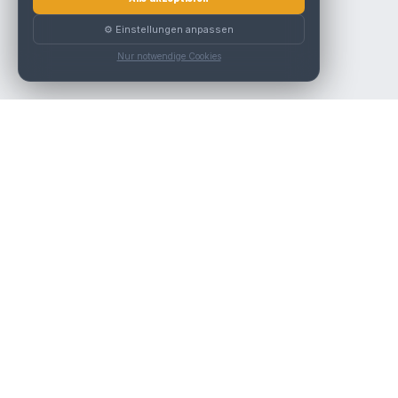
⚙️ Einstellungen anpassen
Nur notwendige Cookies
Die beste KFZ-Werkstatt in Österreich finden.
Navigation
Werkstätten
Über uns
Kontakt
Werkstattpartner werden