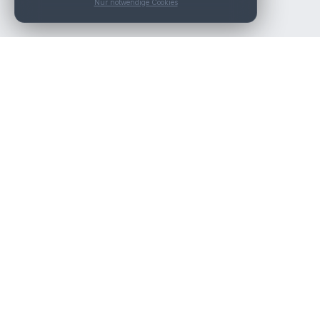
Nur notwendige Cookies
Die beste KFZ-Werkstatt in Österreich finden.
Navigation
Werkstätten
Über uns
Kontakt
Werkstattpartner werden
Werkstatt Login
Rechtliches