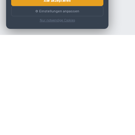
Alle akzeptieren
⚙️ Einstellungen anpassen
Nur notwendige Cookies
Die beste KFZ-Werkstatt in Österreich finden.
Navigation
Werkstätten
Über uns
Kontakt
Werkstattpartner werden