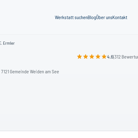
Werkstatt suchen
Blog
Über uns
Kontakt
 E. Ermler
4.6
(312 Bewertu
, 7121 Gemeinde Weiden am See