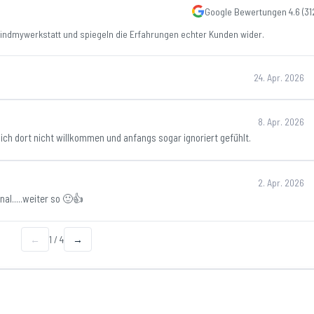
Google Bewertungen
4.6
(
31
ndmywerkstatt und spiegeln die Erfahrungen echter Kunden wider.
24. Apr. 2026
8. Apr. 2026
ich dort nicht willkommen und anfangs sogar ignoriert gefühlt.
2. Apr. 2026
al.....weiter so 🙂👍
←
1
/
4
→