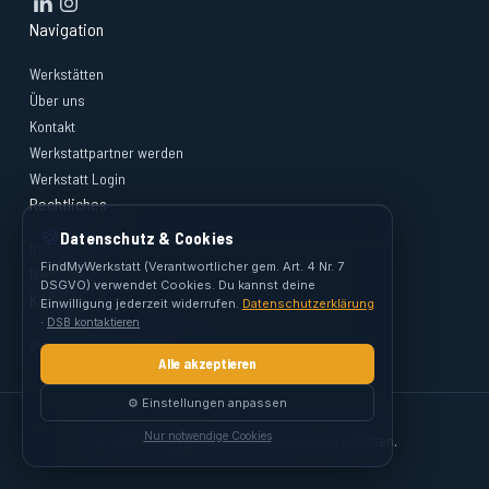
Navigation
Werkstätten
Über uns
Kontakt
Werkstattpartner werden
Werkstatt Login
Rechtliches
🍪
Datenschutz & Cookies
Impressum
FindMyWerkstatt (Verantwortlicher gem. Art. 4 Nr. 7
Datenschutz
DSGVO) verwendet Cookies. Du kannst deine
Kontakt
Einwilligung jederzeit widerrufen.
Datenschutzerklärung
·
DSB kontaktieren
support@findmywerkstatt.at
Alle akzeptieren
⚙️ Einstellungen anpassen
Nur notwendige Cookies
© 2026 FindMyWerkstatt. Alle Rechte vorbehalten.