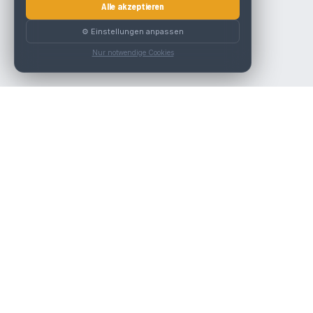
Alle akzeptieren
⚙️ Einstellungen anpassen
Nur notwendige Cookies
Die beste KFZ-Werkstatt in Österreich finden.
Navigation
Werkstätten
Über uns
Kontakt
Werkstattpartner werden