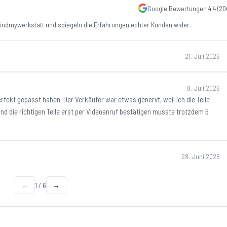
Google Bewertungen
4.4
(
20
ndmywerkstatt und spiegeln die Erfahrungen echter Kunden wider.
21. Juli 2026
8. Juli 2026
perfekt gepasst haben. Der Verkäufer war etwas genervt, weil ich die Teile
nd die richtigen Teile erst per Videoanruf bestätigen musste trotzdem 5
28. Juni 2026
←
1
/
6
→