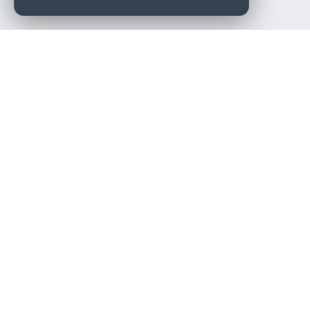
Die beste KFZ-Werkstatt in Österreich finden.
Navigation
Werkstätten
Über uns
Kontakt
Werkstattpartner werden
Werkstatt Login
Rechtliches