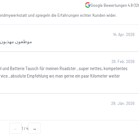
Google Bewertungen
4.8
(
12
ndmywerkstatt und spiegeln die Erfahrungen echter Kunden wider.
14. Apr. 2026
موظفون مهذبون جد
26. Feb. 2026
hsel und Batterie Tausch für meinen Roadster…super nettes, kompetentes
rvice…absolute Empfehlung wo man gerne ein paar Kilometer weiter
28. Jän. 2026
←
1
/
4
→