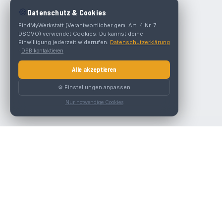
🍪
Datenschutz & Cookies
FindMyWerkstatt (Verantwortlicher gem. Art. 4 Nr. 7
DSGVO) verwendet Cookies. Du kannst deine
Einwilligung jederzeit widerrufen.
Datenschutzerklärung
·
DSB kontaktieren
Alle akzeptieren
⚙️ Einstellungen anpassen
Nur notwendige Cookies