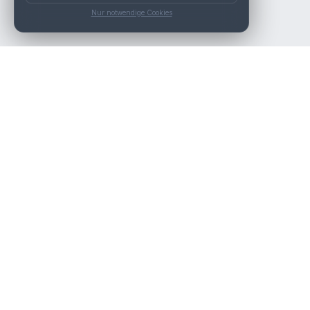
Nur notwendige Cookies
Die beste KFZ-Werkstatt in Österreich finden.
Navigation
Werkstätten
Über uns
Kontakt
Werkstattpartner werden
Werkstatt Login
Rechtliches