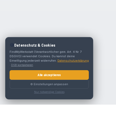
🍪
Datenschutz & Cookies
FindMyWerkstatt (Verantwortlicher gem. Art. 4 Nr. 7
DSGVO) verwendet Cookies. Du kannst deine
Einwilligung jederzeit widerrufen.
Datenschutzerklärung
·
DSB kontaktieren
Alle akzeptieren
⚙️ Einstellungen anpassen
Nur notwendige Cookies