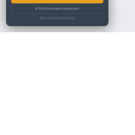
⚙️ Einstellungen anpassen
Nur notwendige Cookies
Die beste KFZ-Werkstatt in Österreich finden.
Navigation
Werkstätten
Über uns
Kontakt
Werkstattpartner werden