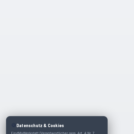
🍪
Datenschutz & Cookies
FindMyWerkstatt (Verantwortlicher gem. Art. 4 Nr. 7