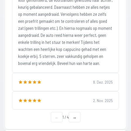
voor gemonteerd; de voorbanden gewisseld naar achter;
keurig gebalanceerd. Daarnaast hebben ze alles netjes
op moment aangedraaid. Vervolgens hebben ze zelfs
een proefrit gemaakt om te controleren of alles goed
zat (geen trillingen etc.). En hierna nogmaals op moment
aangedraaid. De auto reed hierna weer perfect, geen
enkele trilling in het stuur te merken! Tijdens het
wachten een heerlijke kop cappucino gehad met een
koekje erbij. 5 sterren, zeer vakkundig geholpen en
bovenal erg vriendelijk. Beveel hun van harte aan.
8. Dez. 2025
2. Nov. 2025
←
1
/
4
→