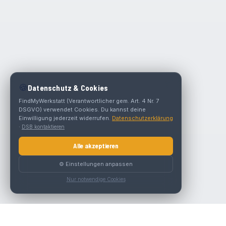
🍪
Datenschutz & Cookies
FindMyWerkstatt (Verantwortlicher gem. Art. 4 Nr. 7
DSGVO) verwendet Cookies. Du kannst deine
Einwilligung jederzeit widerrufen.
Datenschutzerklärung
·
DSB kontaktieren
Alle akzeptieren
⚙️ Einstellungen anpassen
Nur notwendige Cookies