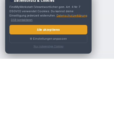
🍪
Datenschutz & Cookies
FindMyWerkstatt (Verantwortlicher gem. Art. 4 Nr. 7
DSGVO) verwendet Cookies. Du kannst deine
Einwilligung jederzeit widerrufen.
Datenschutzerklärung
·
DSB kontaktieren
Alle akzeptieren
⚙️ Einstellungen anpassen
Nur notwendige Cookies
Nav