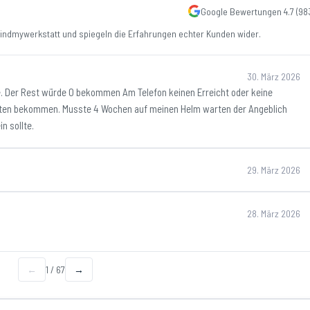
Google Bewertungen
4.7
(
98
ndmywerkstatt und spiegeln die Erfahrungen echter Kunden wider.
30. März 2026
te. Der Rest würde 0 bekommen Am Telefon keinen Erreicht oder keine
rten bekommen. Musste 4 Wochen auf meinen Helm warten der Angeblich
n sollte.
29. März 2026
28. März 2026
←
1
/
67
→