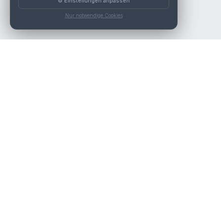
⚙️ Einstellungen anpassen
Nur notwendige Cookies
Die beste KFZ-Werkstatt in Österreich finden.
Navigation
Werkstätten
Über uns
Kontakt
Werkstattpartner werden
Werkstatt Login