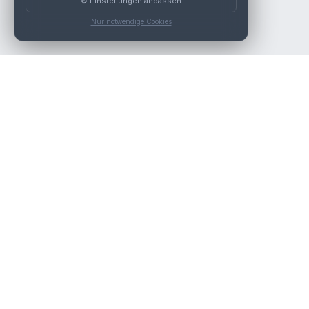
⚙️ Einstellungen anpassen
Nur notwendige Cookies
Die beste KFZ-Werkstatt in Österreich finden.
Navigation
Werkstätten
Über uns
Kontakt
Werkstattpartner werden
Werkstatt Login