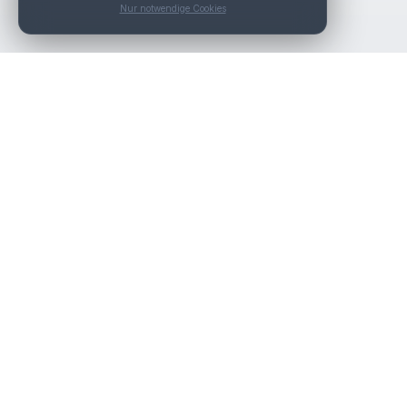
Nur notwendige Cookies
Nav
Die beste KFZ-Werkstatt in Österreich finden.
Werk
Über
Kont
Werk
Werk