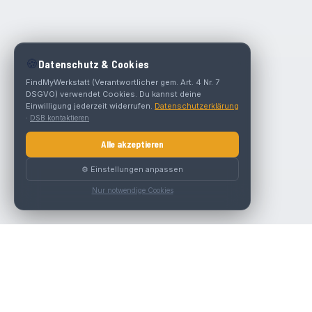
🍪
Datenschutz & Cookies
FindMyWerkstatt (Verantwortlicher gem. Art. 4 Nr. 7
DSGVO) verwendet Cookies. Du kannst deine
Einwilligung jederzeit widerrufen.
Datenschutzerklärung
·
DSB kontaktieren
Alle akzeptieren
⚙️ Einstellungen anpassen
Nur notwendige Cookies