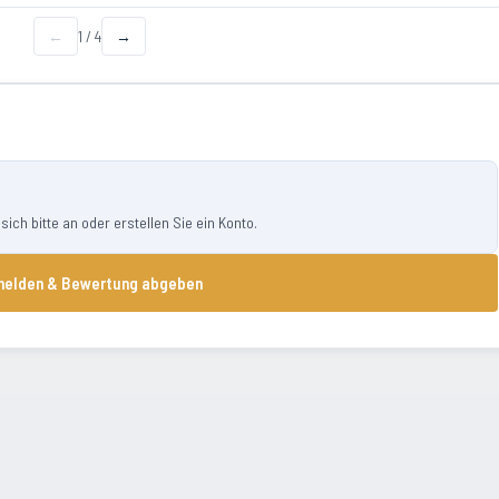
←
1
/
4
→
ch bitte an oder erstellen Sie ein Konto.
elden & Bewertung abgeben