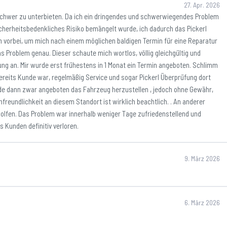
27. Apr. 2026
r schwer zu unterbieten. Da ich ein dringendes und schwerwiegendes Problem
cherheitsbedenkliches Risiko bemängelt wurde, ich dadurch das Pickerl
 vorbei, um mich nach einem möglichen baldigen Termin für eine Reparatur
as Problem genau. Dieser schaute mich wortlos, völlig gleichgültig und
ung an. Mir wurde erst frühestens in 1 Monat ein Termin angeboten. Schlimm
bereits Kunde war, regelmäßig Service und sogar Pickerl Überprüfung dort
rde dann zwar angeboten das Fahrzeug herzustellen , jedoch ohne Gewähr,
reundlichkeit an diesem Standort ist wirklich beachtlich. . An anderer
olfen. Das Problem war innerhalb weniger Tage zufriedenstellend und
 Kunden definitiv verloren.
9. März 2026
6. März 2026