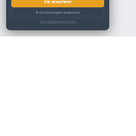
Alle akzeptieren
⚙️ Einstellungen anpassen
Nur notwendige Cookies
Die beste KFZ-Werkstatt in Österreich finden.
Navigation
Werkstätten
Über uns
Kontakt
Werkstattpartner werden