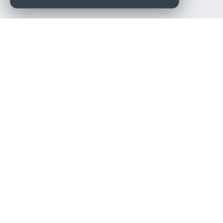
Die beste KFZ-Werkstatt in Österreich finden.
Navigation
Werkstätten
Über uns
Kontakt
Werkstattpartner werden
Werkstatt Login
Rechtliches
Impressum