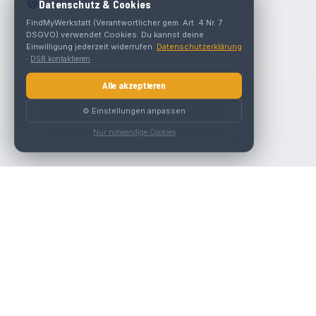
🍪
Datenschutz & Cookies
FindMyWerkstatt (Verantwortlicher gem. Art. 4 Nr. 7
DSGVO) verwendet Cookies. Du kannst deine
Einwilligung jederzeit widerrufen.
Datenschutzerklärung
·
DSB kontaktieren
Alle akzeptieren
⚙️ Einstellungen anpassen
Nur notwendige Cookies
Die beste KFZ-Werkstatt in Österreich finden.
Navigation