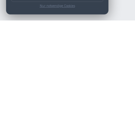
Nur notwendige Cookies
Die beste KFZ-Werkstatt in Österreich finden.
Navigation
Werkstätten
Über uns
Kontakt
Werkstattpartner werden
Werkstatt Login
Rechtliches