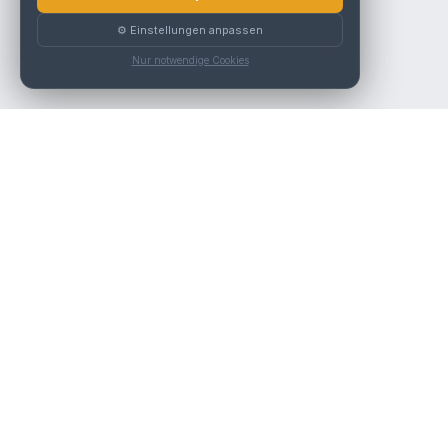
⚙️ Einstellungen anpassen
Nur notwendige Cookies
Die beste KFZ-Werkstatt in Österreich finden.
Navigation
Werkstätten
Über uns
Kontakt
Werkstattpartner werden