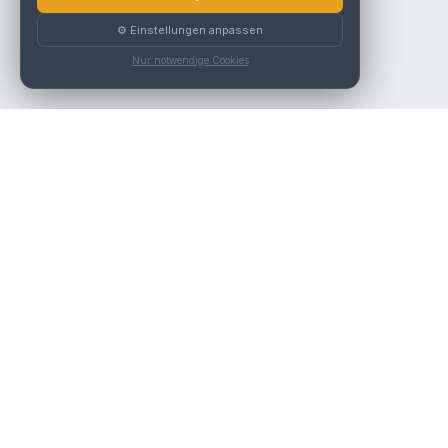
⚙️ Einstellungen anpassen
Nur notwendige Cookies
Die beste KFZ-Werkstatt in Österreich finden.
Navigation
Werkstätten
Über uns
Kontakt
Werkstattpartner werden