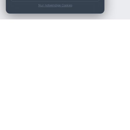
Nur notwendige Cookies
Die beste KFZ-Werkstatt in Österreich finden.
Navigation
Werkstätten
Über uns
Kontakt
Werkstattpartner werden
Werkstatt Login
Rechtliches