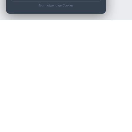
Nur notwendige Cookies
Die beste KFZ-Werkstatt in Österreich finden.
Navigation
Werkstätten
Über uns
Kontakt
Werkstattpartner werden
Werkstatt Login
Rechtliches