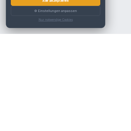
Alle akzeptieren
⚙️ Einstellungen anpassen
Nur notwendige Cookies
Die beste KFZ-Werkstatt in Österreich finden.
Navigation
Werkstätten
Über uns
Kontakt
Werkstattpartner werden