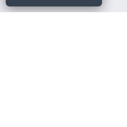
Die beste KFZ-Werkstatt in Österreich finden.
Navigation
Werkstätten
Über uns
Kontakt
Werkstattpartner werden
Werkstatt Login
Rechtliches