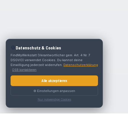
🍪
Datenschutz & Cookies
FindMyWerkstatt (Verantwortlicher gem. Art. 4 Nr. 7
DSGVO) verwendet Cookies. Du kannst deine
Einwilligung jederzeit widerrufen.
Datenschutzerklärung
·
DSB kontaktieren
Alle akzeptieren
⚙️ Einstellungen anpassen
Nur notwendige Cookies