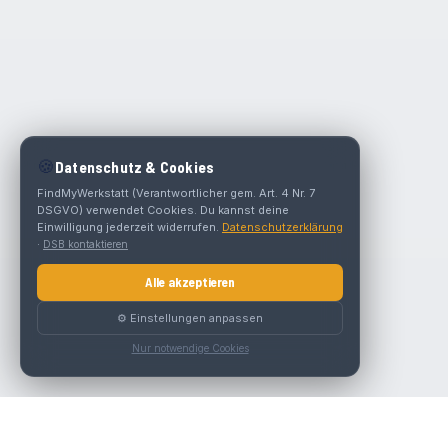
🍪
Datenschutz & Cookies
FindMyWerkstatt (Verantwortlicher gem. Art. 4 Nr. 7
DSGVO) verwendet Cookies. Du kannst deine
Einwilligung jederzeit widerrufen.
Datenschutzerklärung
·
DSB kontaktieren
Alle akzeptieren
⚙️ Einstellungen anpassen
Nur notwendige Cookies