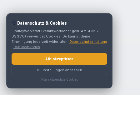
🍪
Datenschutz & Cookies
FindMyWerkstatt (Verantwortlicher gem. Art. 4 Nr. 7
DSGVO) verwendet Cookies. Du kannst deine
Einwilligung jederzeit widerrufen.
Datenschutzerklärung
·
DSB kontaktieren
Alle akzeptieren
⚙️ Einstellungen anpassen
Nur notwendige Cookies