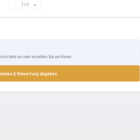
←
1
/
4
→
ch bitte an oder erstellen Sie ein Konto.
elden & Bewertung abgeben