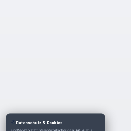
🍪
Datenschutz & Cookies
FindMyWerkstatt (Verantwortlicher gem. Art. 4 Nr. 7