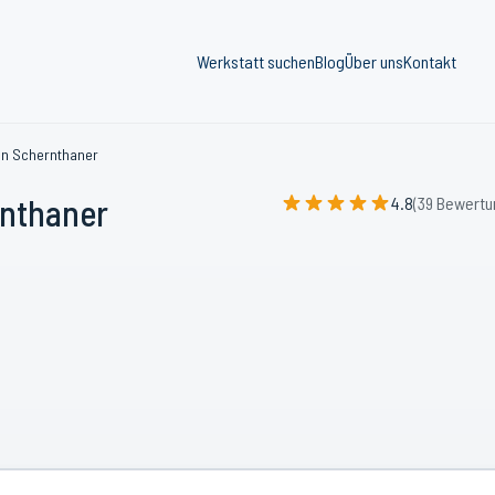
Werkstatt suchen
Blog
Über uns
Kontakt
n Schernthaner
nthaner
4.8
(39 Bewertu