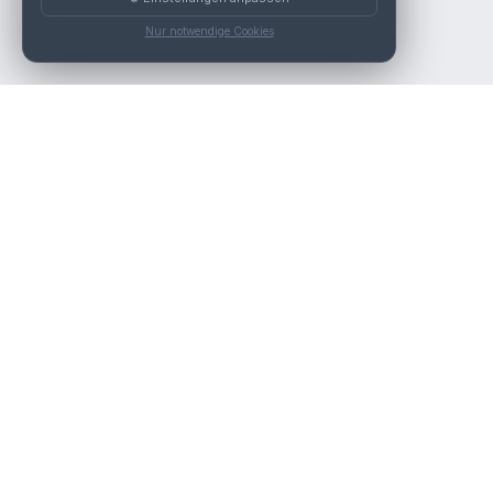
Nur notwendige Cookies
Die beste KFZ-Werkstatt in Österreich finden.
Navigation
Werkstätten
Über uns
Kontakt
Werkstattpartner werden
Werkstatt Login
Rechtliches