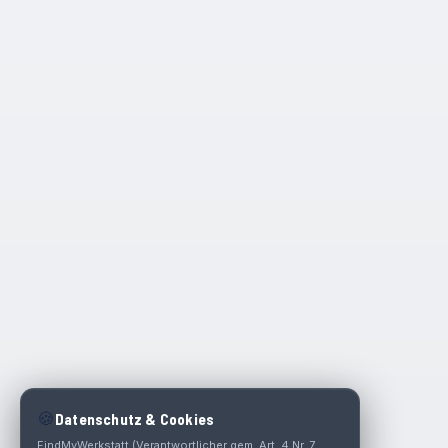
🍪
Datenschutz & Cookies
FindMyWerkstatt (Verantwortlicher gem. Art. 4 Nr. 7