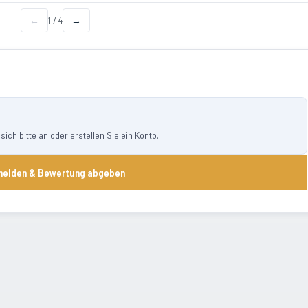
←
1
/
4
→
ch bitte an oder erstellen Sie ein Konto.
elden & Bewertung abgeben