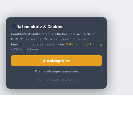
🍪
Datenschutz & Cookies
FindMyWerkstatt (Verantwortlicher gem. Art. 4 Nr. 7
DSGVO) verwendet Cookies. Du kannst deine
Einwilligung jederzeit widerrufen.
Datenschutzerklärung
·
DSB kontaktieren
Alle akzeptieren
⚙️ Einstellungen anpassen
Nur notwendige Cookies