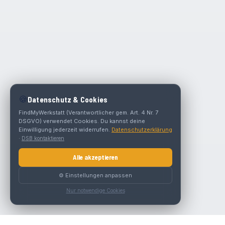
🍪
Datenschutz & Cookies
FindMyWerkstatt (Verantwortlicher gem. Art. 4 Nr. 7
DSGVO) verwendet Cookies. Du kannst deine
Einwilligung jederzeit widerrufen.
Datenschutzerklärung
·
DSB kontaktieren
Alle akzeptieren
⚙️ Einstellungen anpassen
Nur notwendige Cookies