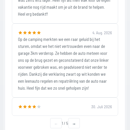
was zelfs iets lager. Heel fijn als men vlak voor de eigen
vakantie nog rijd maakt om je uit de brand te helpen.
Heel erg bedankt!!
4. Aug. 2026
Op de camping merkten we een raar geluid bij het
sturen, omdat we het niet vertrouwden even naar de
garage 3km verderop. Ze hebben de auto meteen voor
ons op de brug gezet en geconstateerd dat onze linker
voorveer gebroken was, en geadviseerd niet verder te
rijden. Dankzij die verklaring zwart op wit konden we
een leenauto regelen en repatriëring van de auto naar
huis. Heel fijn dat we zo snel geholpen zijn!
30. Juli 2026
←
1
/
5
→