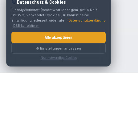
🍪
Datenschutz & Cookies
FindMyWerkstatt (Verantwortlicher gem. Art. 4 Nr. 7
DSGVO) verwendet Cookies. Du kannst deine
Einwilligung jederzeit widerrufen.
Datenschutzerklärung
·
DSB kontaktieren
Alle akzeptieren
⚙️ Einstellungen anpassen
Nur notwendige Cookies
Die beste KFZ-Werkstatt in Österreich finden.
Navigation