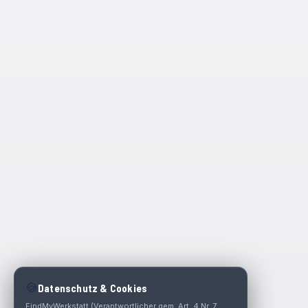
🍪
Datenschutz & Cookies
FindMyWerkstatt (Verantwortlicher gem. Art. 4 Nr. 7