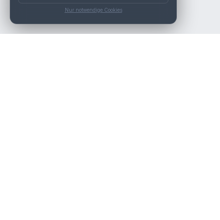
Nur notwendige Cookies
Die beste KFZ-Werkstatt in Österreich finden.
Navigation
Werkstätten
Über uns
Kontakt
Werkstattpartner werden
Werkstatt Login
Rechtliches