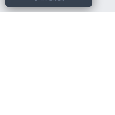
Die beste KFZ-Werkstatt in Österreich finden.
Navigation
Werkstätten
Über uns
Kontakt
Werkstattpartner werden
Werkstatt Login
Rechtliches