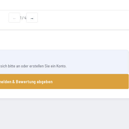
←
1
/
4
→
ch bitte an oder erstellen Sie ein Konto.
elden & Bewertung abgeben