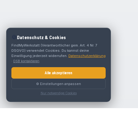
🍪
Datenschutz & Cookies
FindMyWerkstatt (Verantwortlicher gem. Art. 4 Nr. 7
DSGVO) verwendet Cookies. Du kannst deine
Einwilligung jederzeit widerrufen.
Datenschutzerklärung
·
DSB kontaktieren
Alle akzeptieren
⚙️ Einstellungen anpassen
Nur notwendige Cookies