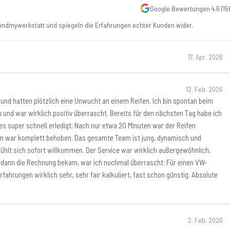
Google Bewertungen
4.6
(
15
ndmywerkstatt und spiegeln die Erfahrungen echter Kunden wider.
17. Apr. 2026
12. Feb. 2026
 und hatten plötzlich eine Unwucht an einem Reifen. Ich bin spontan beim
n und war wirklich positiv überrascht. Bereits für den nächsten Tag habe ich
s super schnell erledigt: Nach nur etwa 20 Minuten war der Reifen
em war komplett behoben. Das gesamte Team ist jung, dynamisch und
fühlt sich sofort willkommen. Der Service war wirklich außergewöhnlich,
h dann die Rechnung bekam, war ich nochmal überrascht: Für einen VW-
fahrungen wirklich sehr, sehr fair kalkuliert, fast schon günstig. Absolute
2. Feb. 2026