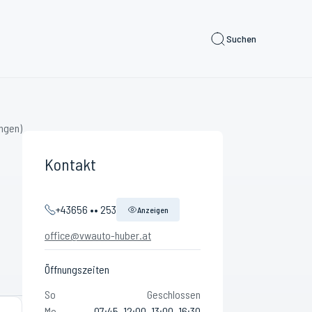
Suchen
ngen)
Kontakt
+43656 •• 253
Anzeigen
office@vwauto-huber.at
Öffnungszeiten
So
Geschlossen
Mo
07:45–12:00, 13:00–16:30