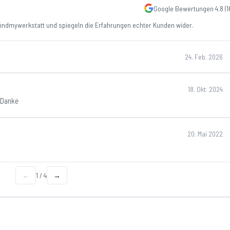
Google Bewertungen
4.8
(
1
ndmywerkstatt und spiegeln die Erfahrungen echter Kunden wider.
24. Feb. 2026
18. Okt. 2024
n Danke
20. Mai 2022
←
1
/
4
→