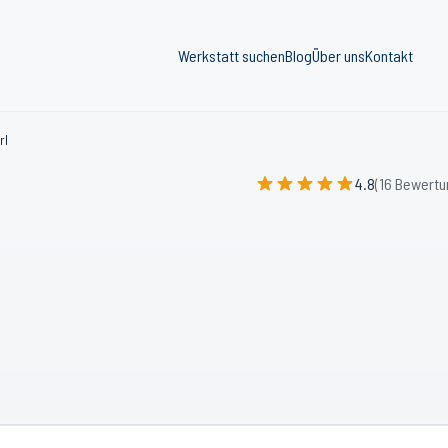
Werkstatt suchen
Blog
Über uns
Kontakt
rl
4.8
(16 Bewertu