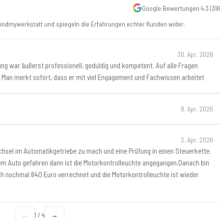
Google Bewertungen
4.3
(
39
ndmywerkstatt und spiegeln die Erfahrungen echter Kunden wider.
30. Apr. 2026
ung war äußerst professionell, geduldig und kompetent. Auf alle Fragen
 Man merkt sofort, dass er mit viel Engagement und Fachwissen arbeitet
8. Apr. 2026
2. Apr. 2026
chsel im Automatikgetriebe zu mach und eine Prüfung in einen Steuerkette.
dem Auto gefahren dann ist die Motorkontrolleuchte angegangen.Danach bin
h nochmal 840 Euro verrechnet und die Motorkontrolleuchte ist wieder
←
1
/
4
→