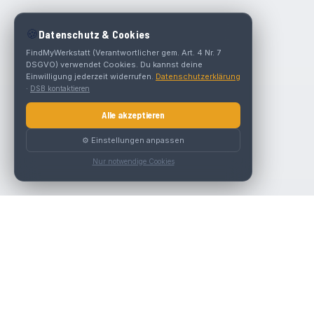
🍪
Datenschutz & Cookies
FindMyWerkstatt (Verantwortlicher gem. Art. 4 Nr. 7
DSGVO) verwendet Cookies. Du kannst deine
Einwilligung jederzeit widerrufen.
Datenschutzerklärung
·
DSB kontaktieren
Alle akzeptieren
⚙️ Einstellungen anpassen
Nur notwendige Cookies