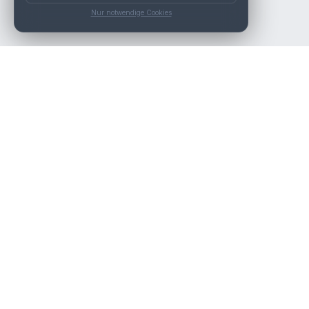
Nur notwendige Cookies
Die beste KFZ-Werkstatt in Österreich finden.
Navigation
Werkstätten
Über uns
Kontakt
Werkstattpartner werden
Werkstatt Login
Rechtliches