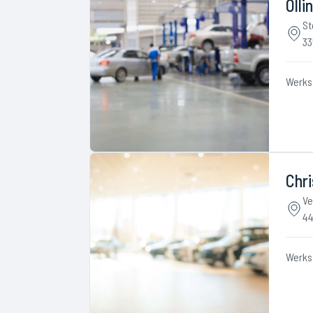
Ölli
St
33
Werks
Chri
Ve
44
Werks