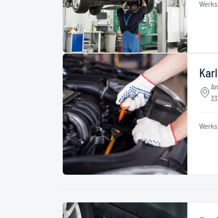
Werks
Kar
Am
33
Werks