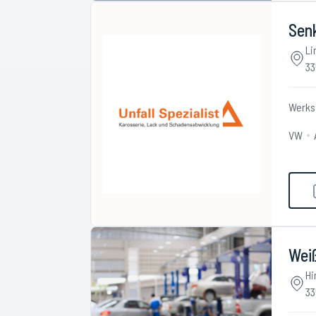
Senk
Li
33
Werks
VW
Wei
Hi
33