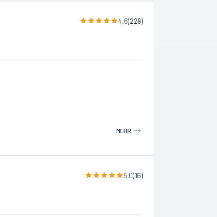
4.6
(
229
)
MEHR
5.0
(
16
)