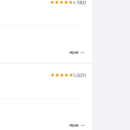
4.7
(
62
)
MEHR
5.0
(
27
)
MEHR