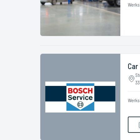
Werks
Car
St
33
Werks