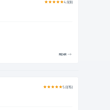
4.6
(
9
)
MEHR
5.0
(
15
)