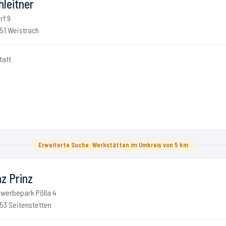
leitner
rf 9
51 Weistrach
tatt
a
Erweiterte Suche: Werkstätten im Umkreis von 5 km
z Prinz
werbepark Pölla 4
53 Seitenstetten