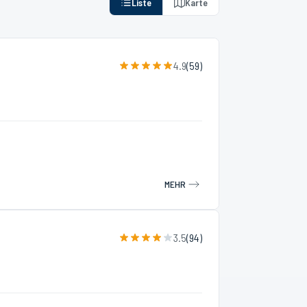
Liste
Karte
4.9
(
59
)
MEHR
3.5
(
94
)