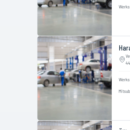
Werks
Har
Ve
44
Werks
Mitsub