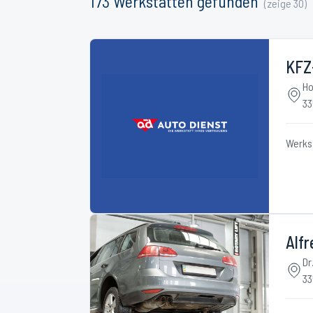
173
Werkstätten
gefunden
(zeige
30
)
KFZ
Ho
33
Werks
Alfr
Dr
33