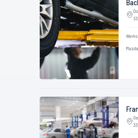
Bach
Do
33
Werks
Mazd
Fran
Ge
33