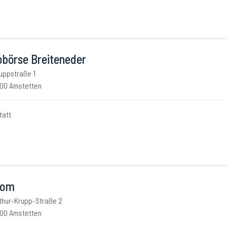
obörse Breiteneder
uppstraße 1
00 Amstetten
tatt
lom
thur-Krupp-Straße 2
00 Amstetten