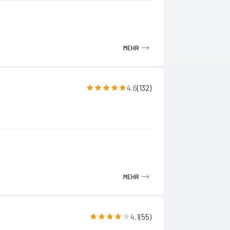
MEHR
4.6
(
132
)
MEHR
4.1
(
55
)