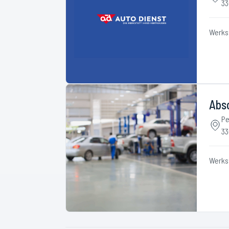
33
Werks
Abs
Pe
33
Werks