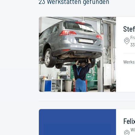
23
Werkstätten
gefunden
Stef
Fr
33
Werks
Fel
Wi