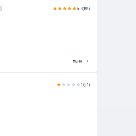
I
4.8
(
99
)
MEHR
1.0
(
1
)