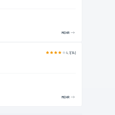
MEHR
4.1
(
14
)
MEHR