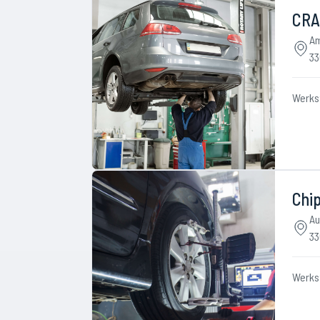
CRA
Am
33
Werks
Chi
Au
33
Werks