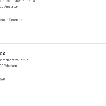
naz-Innerhuber-Straße 8
00 Amstetten
tatt
Motorrad
ox
stettnerstraße 27a
00 Winklarn
tatt