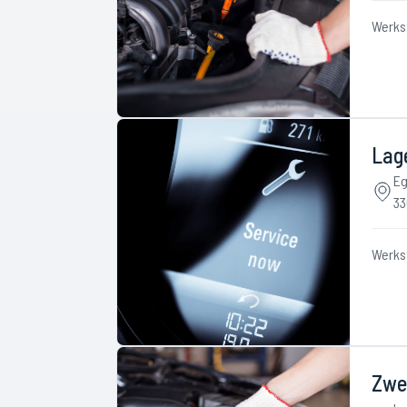
Werks
Lag
Eg
33
Werks
Zwe