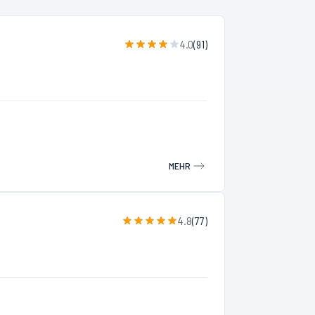
4.0
(
91
)
MEHR
4.8
(
77
)