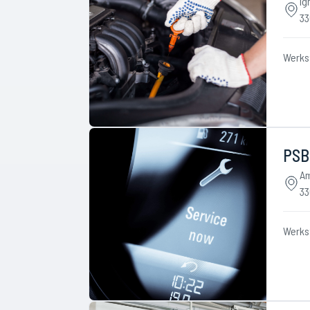
Ig
33
Werks
PSB
Am
33
Werks