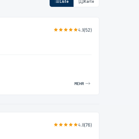
Liste
Karte
4.9
(
52
)
MEHR
4.8
(
76
)