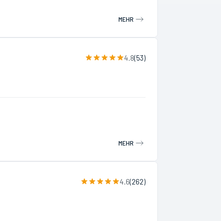
MEHR
4.8
(
53
)
MEHR
4.6
(
262
)