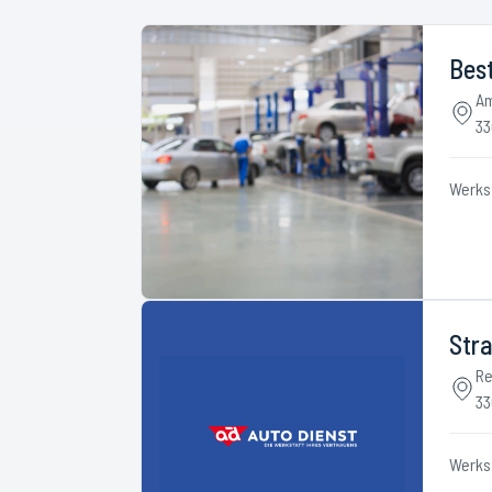
Best
Am
33
Werks
Str
Re
33
Werks