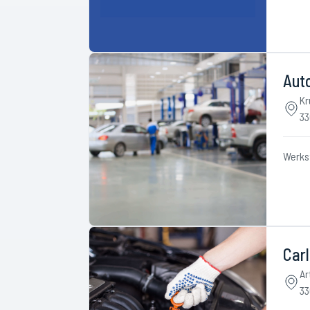
Aut
Kr
33
Werks
Car
Ar
33