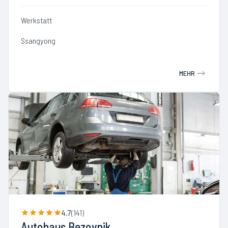
Werkstatt
Ssangyong
MEHR
4.7
(
141
)
Autohaus Bezovnik