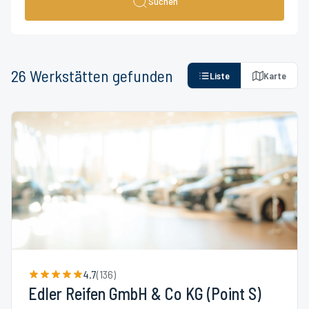
Suchen
26
Werkstätten
gefunden
Liste
Karte
4.7
(
136
)
Edler Reifen GmbH & Co KG (Point S)