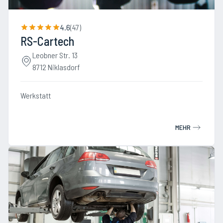
4.6
(
47
)
RS-Cartech
Leobner Str. 13
8712 Niklasdorf
Werkstatt
MEHR