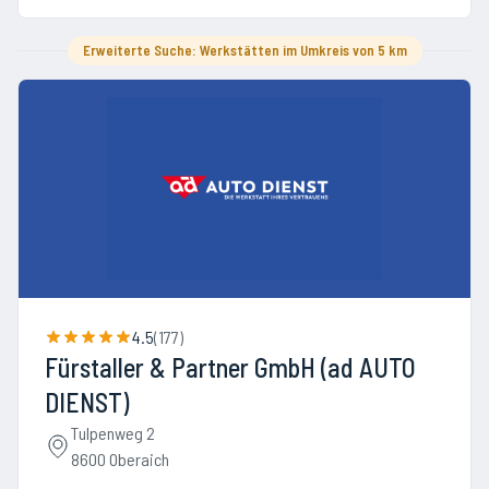
Erweiterte Suche: Werkstätten im Umkreis von 5 km
4.5
(
177
)
Fürstaller & Partner GmbH (ad AUTO
DIENST)
Tulpenweg 2
8600 Oberaich