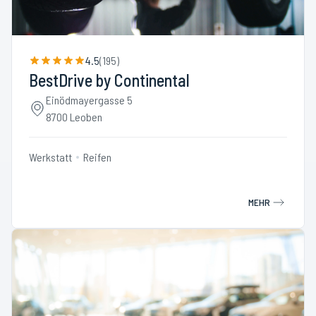
4.5
(
195
)
BestDrive by Continental
Einödmayergasse 5
8700 Leoben
Werkstatt
Reifen
MEHR