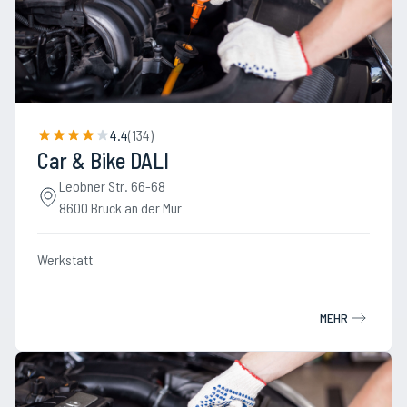
4.4
(
134
)
Car & Bike DALI
Leobner Str. 66-68
8600 Bruck an der Mur
Werkstatt
MEHR