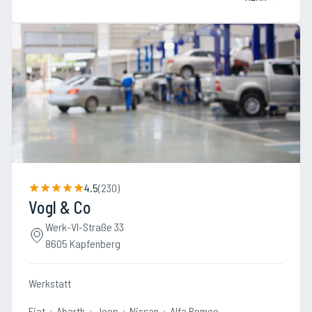
4.5
(
230
)
Vogl & Co
Werk-VI-Straße 33
8605 Kapfenberg
Werkstatt
Fiat
Abarth
Jeep
Nissan
Alfa Romeo