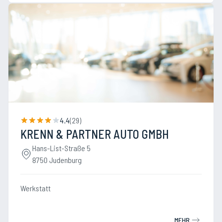
4.4
(
29
)
KRENN & PARTNER AUTO GMBH
Hans-List-Straße 5
8750 Judenburg
Werkstatt
MEHR